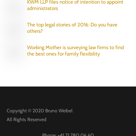
KWM LLP files notice of intention to appoint
administrators
The top legal stories of 2016: Do you have
others?
Working Mother is surveying law firms to find
the best ones for family flexibility
Copyright © 2020
Bruno Weibel
All Rights Reserved
Phone:
+41 71 780 06 60