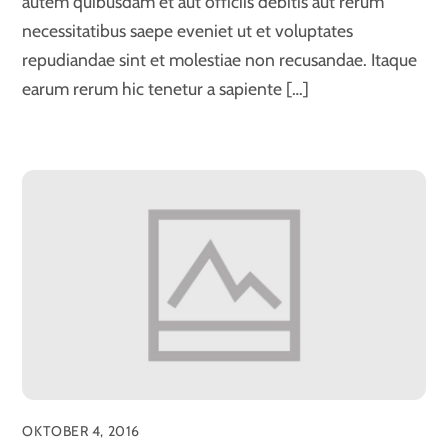
autem quibusdam et aut officiis debitis aut rerum
necessitatibus saepe eveniet ut et voluptates
repudiandae sint et molestiae non recusandae. Itaque
earum rerum hic tenetur a sapiente […]
OKTOBER 4, 2016